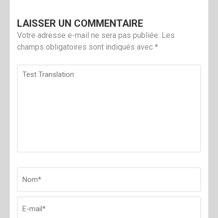
LAISSER UN COMMENTAIRE
Votre adresse e-mail ne sera pas publiée.
Les
champs obligatoires sont indiqués avec
*
Test
Translation
Nom
*
Emai
Site
web