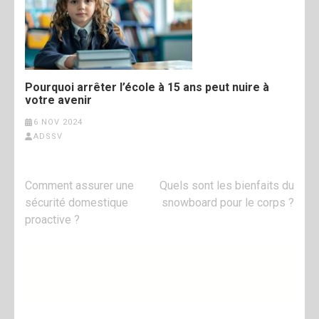
Pourquoi arrêter l’école à 15 ans peut nuire à
votre avenir
6 NOV 2024
ADSSV
Navigation
Comment assurer une
Quels sont les bienfaits du
de
sécurité domestique
snowboard pour le corps ?
l’article
proactive ?