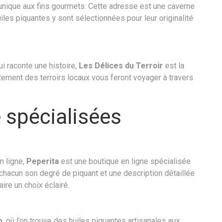
unique aux fins gourmets. Cette adresse est une caverne
uiles piquantes y sont sélectionnées pour leur originalité
ui raconte une histoire,
Les Délices du Terroir
est la
ctement des terroirs locaux vous feront voyager à travers
 spécialisées
n ligne,
Peperita
est une boutique en ligne spécialisée
 chacun son degré de piquant et une description détaillée
re un choix éclairé.
o
, où l’on trouve des huiles piquantes artisanales aux