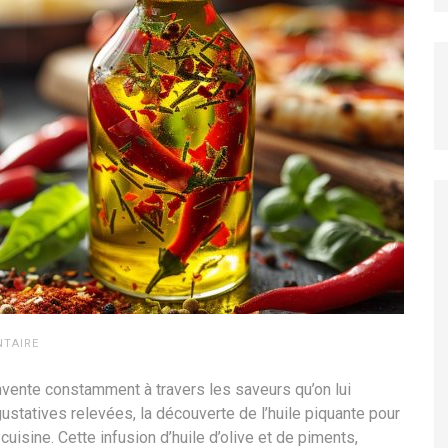
NTAIRE
invente constamment à travers les saveurs qu’on lui
statives relevées, la découverte de l’huile piquante pour
uisine. Cette infusion d’huile d’olive et de piments,