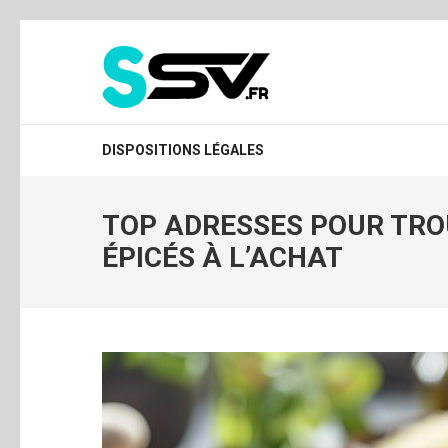
Aller
au
contenu
(Pressez
SSV
Entrée)
DISPOSITIONS LÉGALES
TOP ADRESSES POUR TROU
ÉPICÉS À L’ACHAT